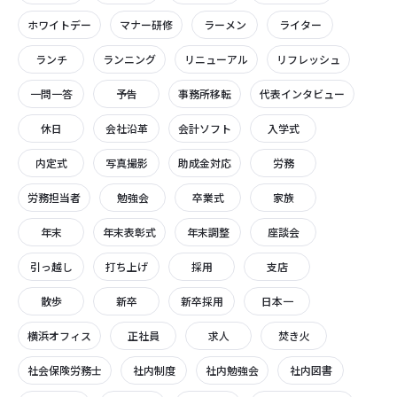
ホワイトデー
マナー研修
ラーメン
ライター
ランチ
ランニング
リニューアル
リフレッシュ
一問一答
予告
事務所移転
代表インタビュー
休日
会社沿革
会計ソフト
入学式
内定式
写真撮影
助成金対応
労務
労務担当者
勉強会
卒業式
家族
年末
年末表彰式
年末調整
座談会
引っ越し
打ち上げ
採用
支店
散歩
新卒
新卒採用
日本一
横浜オフィス
正社員
求人
焚き火
社会保険労務士
社内制度
社内勉強会
社内図書