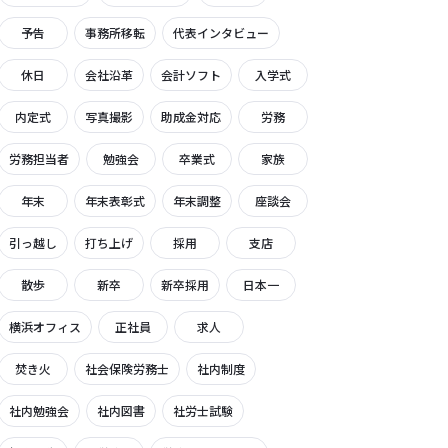
予告
事務所移転
代表インタビュー
休日
会社沿革
会計ソフト
入学式
内定式
写真撮影
助成金対応
労務
労務担当者
勉強会
卒業式
家族
年末
年末表彰式
年末調整
座談会
引っ越し
打ち上げ
採用
支店
散歩
新卒
新卒採用
日本一
横浜オフィス
正社員
求人
焚き火
社会保険労務士
社内制度
社内勉強会
社内図書
社労士試験