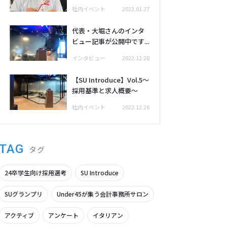
社内イベント
2023.01.27
代表・大堀さんのインタ
ビュー記事が公開中です...
インタビュー
2022.12.28
【SU Introduce】Vol.5～
採用基準と求人概要～
社内イベント
2022.12.26
TAG
タグ
24卒学生向け採用選考
SU Introduce
SUグランプリ
Under45が集う会計事務所サロン
アクティブ
アンケート
イタリアン