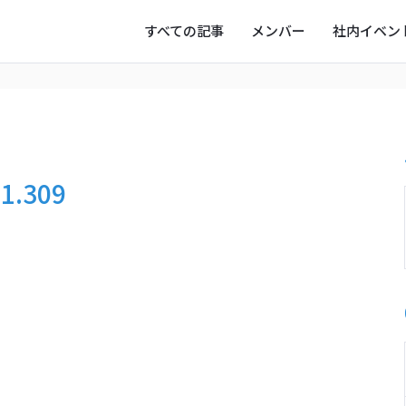
すべての記事
メンバー
社内イベン
ー
写真
オフタイム
31.309