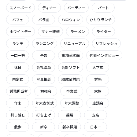
スノーボード
ディナー
パーティー
パート
パフェ
バラ園
ハロウィン
ひとりランチ
ホワイトデー
マナー研修
ラーメン
ライター
ランチ
ランニング
リニューアル
リフレッシュ
一問一答
予告
事務所移転
代表インタビュー
休日
会社沿革
会計ソフト
入学式
内定式
写真撮影
助成金対応
労務
労務担当者
勉強会
卒業式
家族
年末
年末表彰式
年末調整
座談会
引っ越し
打ち上げ
採用
支店
散歩
新卒
新卒採用
日本一