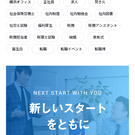
横浜オフィス
正社員
求人
焚き火
社会保険労務士
社内制度
社内勉強会
社内図書
社労士試験
福利厚生
税務
税務アシスタント
税務担当者
税理士試験
結婚
表彰式
誕生日
転職
転職イベント
転職博