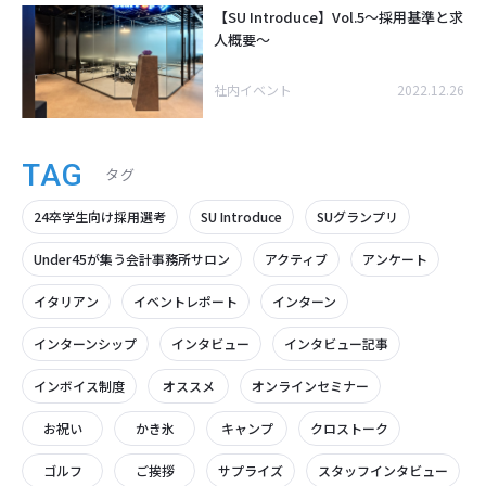
【SU Introduce】Vol.5～採用基準と求
人概要～
社内イベント
2022.12.26
TAG
タグ
24卒学生向け採用選考
SU Introduce
SUグランプリ
Under45が集う会計事務所サロン
アクティブ
アンケート
イタリアン
イベントレポート
インターン
インターンシップ
インタビュー
インタビュー記事
インボイス制度
オススメ
オンラインセミナー
お祝い
かき氷
キャンプ
クロストーク
ゴルフ
ご挨拶
サプライズ
スタッフインタビュー