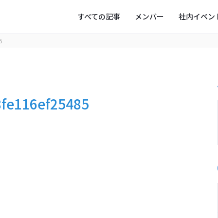
すべての記事
メンバー
社内イベン
5
ー
写真
オフタイム
fe116ef25485