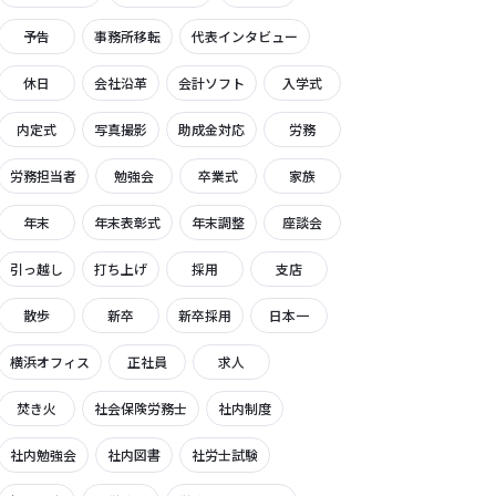
予告
事務所移転
代表インタビュー
休日
会社沿革
会計ソフト
入学式
内定式
写真撮影
助成金対応
労務
労務担当者
勉強会
卒業式
家族
年末
年末表彰式
年末調整
座談会
引っ越し
打ち上げ
採用
支店
散歩
新卒
新卒採用
日本一
横浜オフィス
正社員
求人
焚き火
社会保険労務士
社内制度
社内勉強会
社内図書
社労士試験