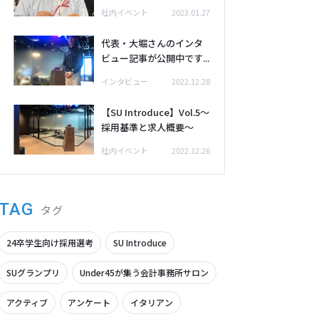
社内イベント
2023.01.27
代表・大堀さんのインタ
ビュー記事が公開中です...
インタビュー
2022.12.28
【SU Introduce】Vol.5～
採用基準と求人概要～
社内イベント
2022.12.26
TAG
タグ
24卒学生向け採用選考
SU Introduce
SUグランプリ
Under45が集う会計事務所サロン
アクティブ
アンケート
イタリアン