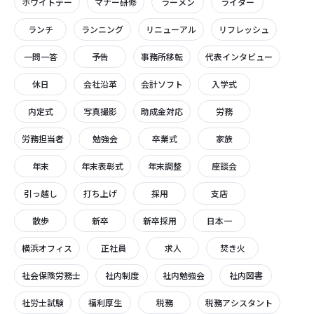
ホワイトデー
マナー研修
ラーメン
ライター
ランチ
ランニング
リニューアル
リフレッシュ
一問一答
予告
事務所移転
代表インタビュー
休日
会社沿革
会計ソフト
入学式
内定式
写真撮影
助成金対応
労務
労務担当者
勉強会
卒業式
家族
年末
年末表彰式
年末調整
座談会
引っ越し
打ち上げ
採用
支店
散歩
新卒
新卒採用
日本一
横浜オフィス
正社員
求人
焚き火
社会保険労務士
社内制度
社内勉強会
社内図書
社労士試験
福利厚生
税務
税務アシスタント