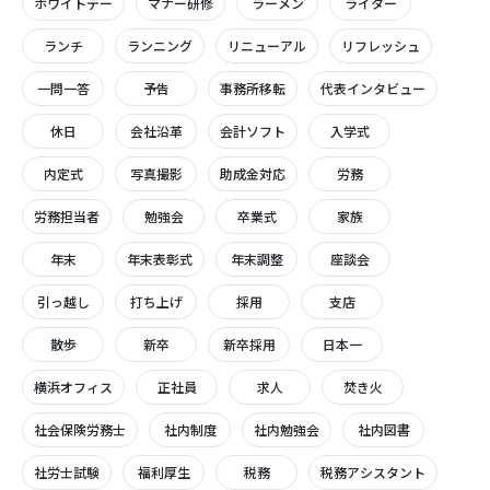
ホワイトデー
マナー研修
ラーメン
ライター
ランチ
ランニング
リニューアル
リフレッシュ
一問一答
予告
事務所移転
代表インタビュー
休日
会社沿革
会計ソフト
入学式
内定式
写真撮影
助成金対応
労務
労務担当者
勉強会
卒業式
家族
年末
年末表彰式
年末調整
座談会
引っ越し
打ち上げ
採用
支店
散歩
新卒
新卒採用
日本一
横浜オフィス
正社員
求人
焚き火
社会保険労務士
社内制度
社内勉強会
社内図書
社労士試験
福利厚生
税務
税務アシスタント