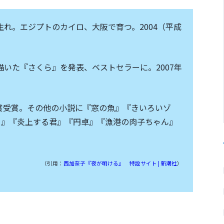
ン生れ。エジプトのカイロ、大阪で育つ。2004（平成
描いた『さくら』を発表、ベストセラーに。2007年
語賞受賞。その他の小説に『窓の魚』『きいろいゾ
て』『炎上する君』『円卓』『漁港の肉子ちゃん』
（引用：
西加奈子『夜が明ける』 特設サイト | 新潮社
）