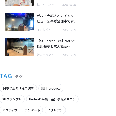
社内イベント
2023.01.27
代表・大堀さんのインタ
ビュー記事が公開中です...
インタビュー
2022.12.28
【SU Introduce】Vol.5～
採用基準と求人概要～
社内イベント
2022.12.26
TAG
タグ
24卒学生向け採用選考
SU Introduce
SUグランプリ
Under45が集う会計事務所サロン
アクティブ
アンケート
イタリアン