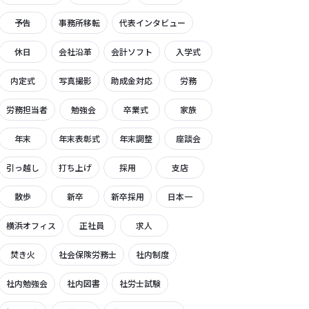
予告
事務所移転
代表インタビュー
休日
会社沿革
会計ソフト
入学式
内定式
写真撮影
助成金対応
労務
労務担当者
勉強会
卒業式
家族
年末
年末表彰式
年末調整
座談会
引っ越し
打ち上げ
採用
支店
散歩
新卒
新卒採用
日本一
横浜オフィス
正社員
求人
焚き火
社会保険労務士
社内制度
社内勉強会
社内図書
社労士試験