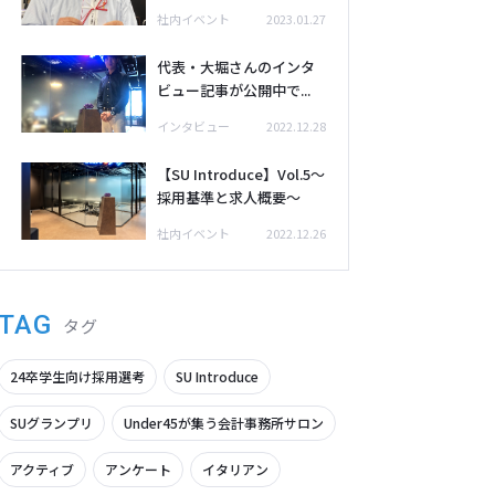
社内イベント
2023.01.27
代表・大堀さんのインタ
ビュー記事が公開中で...
インタビュー
2022.12.28
【SU Introduce】Vol.5～
採用基準と求人概要～
社内イベント
2022.12.26
TAG
タグ
24卒学生向け採用選考
SU Introduce
SUグランプリ
Under45が集う会計事務所サロン
アクティブ
アンケート
イタリアン