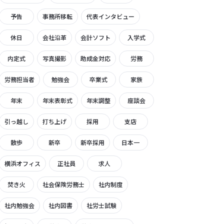
予告
事務所移転
代表インタビュー
休日
会社沿革
会計ソフト
入学式
内定式
写真撮影
助成金対応
労務
労務担当者
勉強会
卒業式
家族
年末
年末表彰式
年末調整
座談会
引っ越し
打ち上げ
採用
支店
散歩
新卒
新卒採用
日本一
横浜オフィス
正社員
求人
焚き火
社会保険労務士
社内制度
社内勉強会
社内図書
社労士試験