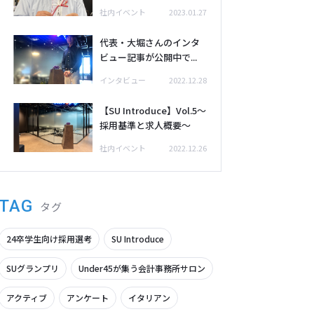
社内イベント
2023.01.27
代表・大堀さんのインタ
ビュー記事が公開中で...
インタビュー
2022.12.28
【SU Introduce】Vol.5～
採用基準と求人概要～
社内イベント
2022.12.26
TAG
タグ
24卒学生向け採用選考
SU Introduce
SUグランプリ
Under45が集う会計事務所サロン
アクティブ
アンケート
イタリアン