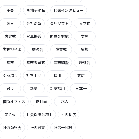
予告
事務所移転
代表インタビュー
休日
会社沿革
会計ソフト
入学式
内定式
写真撮影
助成金対応
労務
労務担当者
勉強会
卒業式
家族
年末
年末表彰式
年末調整
座談会
引っ越し
打ち上げ
採用
支店
散歩
新卒
新卒採用
日本一
横浜オフィス
正社員
求人
焚き火
社会保険労務士
社内制度
社内勉強会
社内図書
社労士試験