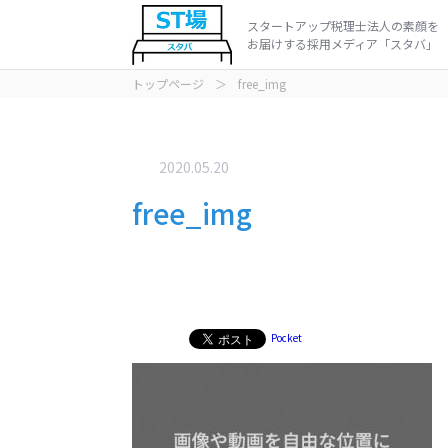
スタートアップ税理士法人の素顔を
お届けする採用メディア「スタバ」
トップページ
＞
free_img
インタビュ
動画
2020.05.20
free_img
Pocket