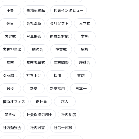
予告
事務所移転
代表インタビュー
休日
会社沿革
会計ソフト
入学式
内定式
写真撮影
助成金対応
労務
労務担当者
勉強会
卒業式
家族
年末
年末表彰式
年末調整
座談会
引っ越し
打ち上げ
採用
支店
散歩
新卒
新卒採用
日本一
横浜オフィス
正社員
求人
焚き火
社会保険労務士
社内制度
社内勉強会
社内図書
社労士試験