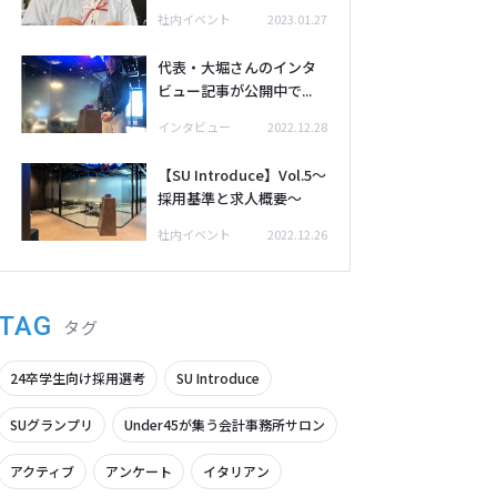
社内イベント
2023.01.27
代表・大堀さんのインタ
ビュー記事が公開中で...
インタビュー
2022.12.28
【SU Introduce】Vol.5～
採用基準と求人概要～
社内イベント
2022.12.26
TAG
タグ
24卒学生向け採用選考
SU Introduce
SUグランプリ
Under45が集う会計事務所サロン
アクティブ
アンケート
イタリアン